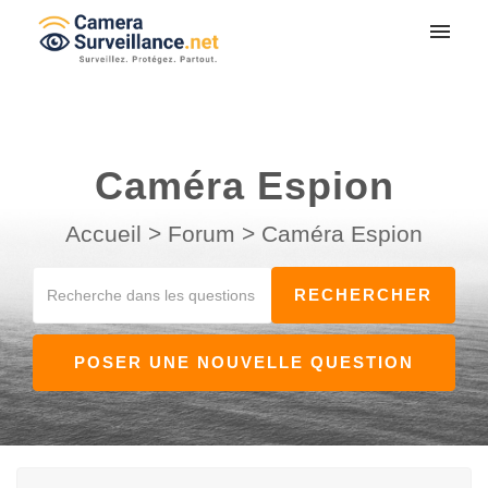
Mes tickets
Soumettre un ticket
Caméra Espion
Connexion
Accueil
>
Forum
>
Caméra Espion
POSER UNE NOUVELLE QUESTION