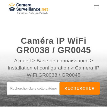
Mes tickets
Soumettre un ticket
Caméra IP WiFi
Connexion
GR0038 / GR0045
Accueil
>
Base de connaissance
>
Installation et configuration
>
Caméra IP
WiFi GR0038 / GR0045