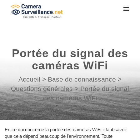
Mes tickets
Soumettre un ticket
Portée du signal des
Connexion
caméras WiFi
Accueil
>
Base de connaissance
>
Questions générales
>
Portée du signal
des caméras WiFi
En ce qui concerne la portée des cameras WiFi il faut savoir
que cela dépend beaucoup de l'environnement. Toute