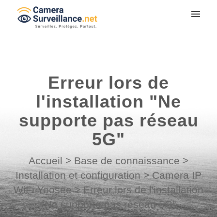
Mes tickets
Soumettre un ticket
Erreur lors de
Connexion
l'installation "Ne
supporte pas réseau
5G"
Accueil
>
Base de connaissance
>
Installation et configuration
>
Camera IP
WiFi Yoosee
>
Erreur lors de l'installation
"Ne supporte pas réseau 5G"